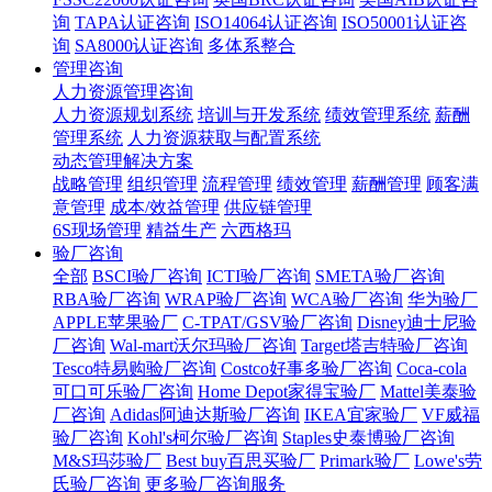
询
TAPA认证咨询
ISO14064认证咨询
ISO50001认证咨
询
SA8000认证咨询
多体系整合
管理咨询
人力资源管理咨询
人力资源规划系统
培训与开发系统
绩效管理系统
薪酬
管理系统
人力资源获取与配置系统
动态管理解决方案
战略管理
组织管理
流程管理
绩效管理
薪酬管理
顾客满
意管理
成本/效益管理
供应链管理
6S现场管理
精益生产
六西格玛
验厂咨询
全部
BSCI验厂咨询
ICTI验厂咨询
SMETA验厂咨询
RBA验厂咨询
WRAP验厂咨询
WCA验厂咨询
华为验厂
APPLE苹果验厂
C-TPAT/GSV验厂咨询
Disney迪士尼验
厂咨询
Wal-mart沃尔玛验厂咨询
Target塔吉特验厂咨询
Tesco特易购验厂咨询
Costco好事多验厂咨询
Coca-cola
可口可乐验厂咨询
Home Depot家得宝验厂
Mattel美泰验
厂咨询
Adidas阿迪达斯验厂咨询
IKEA宜家验厂
VF威福
验厂咨询
Kohl's柯尔验厂咨询
Staples史泰博验厂咨询
M&S玛莎验厂
Best buy百思买验厂
Primark验厂
Lowe's劳
氏验厂咨询
更多验厂咨询服务