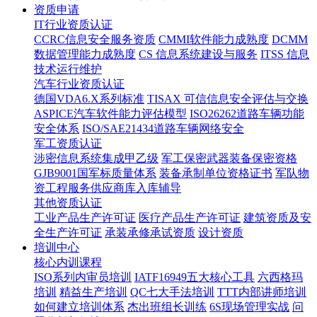
资质申请
IT行业资质认证
CCRC信息安全服务资质
CMMI软件能力成熟度
DCMM
数据管理能力成熟度
CS 信息系统建设与服务
ITSS 信息
技术运行维护
汽车行业资质认证
德国VDA6.X系列标准
TISAX 可信信息安全评估与交换
ASPICE汽车软件能力评估模型
ISO26262道路车辆功能
安全体系
ISO/SAE21434道路车辆网络安全
军工资质认证
涉密信息系统集成甲乙级
军工保密武器装备保密资格
GJB9001国军标质量体系
装备承制单位资格证书
军队物
资工程服务供应商库入库辅导
其他资质认证
工业产品生产许可证
医疗产品生产许可证
建筑资质及安
全生产许可证
承装承修承试资质
设计资质
培训中心
核心内训课程
ISO系列内审员培训
IATF16949五大核心工具
六西格玛
培训
精益生产培训
QC七大手法培训
TTT内部讲师培训
如何建立培训体系
杰出班组长训练
6S现场管理实战
问