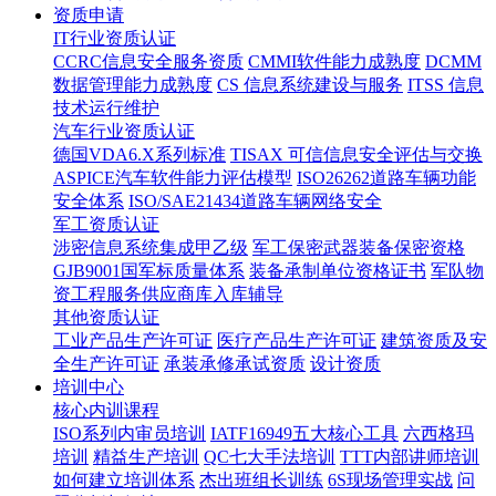
资质申请
IT行业资质认证
CCRC信息安全服务资质
CMMI软件能力成熟度
DCMM
数据管理能力成熟度
CS 信息系统建设与服务
ITSS 信息
技术运行维护
汽车行业资质认证
德国VDA6.X系列标准
TISAX 可信信息安全评估与交换
ASPICE汽车软件能力评估模型
ISO26262道路车辆功能
安全体系
ISO/SAE21434道路车辆网络安全
军工资质认证
涉密信息系统集成甲乙级
军工保密武器装备保密资格
GJB9001国军标质量体系
装备承制单位资格证书
军队物
资工程服务供应商库入库辅导
其他资质认证
工业产品生产许可证
医疗产品生产许可证
建筑资质及安
全生产许可证
承装承修承试资质
设计资质
培训中心
核心内训课程
ISO系列内审员培训
IATF16949五大核心工具
六西格玛
培训
精益生产培训
QC七大手法培训
TTT内部讲师培训
如何建立培训体系
杰出班组长训练
6S现场管理实战
问