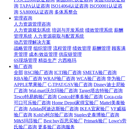
询
TAPA认证咨询
ISO14064认证咨询
ISO50001认证咨
询
SA8000认证咨询
多体系整合
管理咨询
人力资源管理咨询
人力资源规划系统
培训与开发系统
绩效管理系统
薪酬
管理系统
人力资源获取与配置系统
动态管理解决方案
战略管理
组织管理
流程管理
绩效管理
薪酬管理
顾客满
意管理
成本/效益管理
供应链管理
6S现场管理
精益生产
六西格玛
验厂咨询
全部
BSCI验厂咨询
ICTI验厂咨询
SMETA验厂咨询
RBA验厂咨询
WRAP验厂咨询
WCA验厂咨询
华为验厂
APPLE苹果验厂
C-TPAT/GSV验厂咨询
Disney迪士尼验
厂咨询
Wal-mart沃尔玛验厂咨询
Target塔吉特验厂咨询
Tesco特易购验厂咨询
Costco好事多验厂咨询
Coca-cola
可口可乐验厂咨询
Home Depot家得宝验厂
Mattel美泰验
厂咨询
Adidas阿迪达斯验厂咨询
IKEA宜家验厂
VF威福
验厂咨询
Kohl's柯尔验厂咨询
Staples史泰博验厂咨询
M&S玛莎验厂
Best buy百思买验厂
Primark验厂
Lowe's劳
氏验厂咨询
更多验厂咨询服务