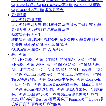
询
TAPA认证咨询
ISO14064认证咨询
ISO50001认证咨
询
SA8000认证咨询
多体系整合
管理咨询
人力资源管理咨询
人力资源规划系统
培训与开发系统
绩效管理系统
薪酬
管理系统
人力资源获取与配置系统
动态管理解决方案
战略管理
组织管理
流程管理
绩效管理
薪酬管理
顾客满
意管理
成本/效益管理
供应链管理
6S现场管理
精益生产
六西格玛
验厂咨询
全部
BSCI验厂咨询
ICTI验厂咨询
SMETA验厂咨询
RBA验厂咨询
WRAP验厂咨询
WCA验厂咨询
华为验厂
APPLE苹果验厂
C-TPAT/GSV验厂咨询
Disney迪士尼验
厂咨询
Wal-mart沃尔玛验厂咨询
Target塔吉特验厂咨询
Tesco特易购验厂咨询
Costco好事多验厂咨询
Coca-cola
可口可乐验厂咨询
Home Depot家得宝验厂
Mattel美泰验
厂咨询
Adidas阿迪达斯验厂咨询
IKEA宜家验厂
VF威福
验厂咨询
Kohl's柯尔验厂咨询
Staples史泰博验厂咨询
M&S玛莎验厂
Best buy百思买验厂
Primark验厂
Lowe's劳
氏验厂咨询
更多验厂咨询服务