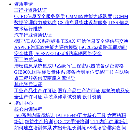
资质申请
IT行业资质认证
CCRC信息安全服务资质
CMMI软件能力成熟度
DCMM
数据管理能力成熟度
CS 信息系统建设与服务
ITSS 信息
技术运行维护
汽车行业资质认证
德国VDA6.X系列标准
TISAX 可信信息安全评估与交换
ASPICE汽车软件能力评估模型
ISO26262道路车辆功能
安全体系
ISO/SAE21434道路车辆网络安全
军工资质认证
涉密信息系统集成甲乙级
军工保密武器装备保密资格
GJB9001国军标质量体系
装备承制单位资格证书
军队物
资工程服务供应商库入库辅导
其他资质认证
工业产品生产许可证
医疗产品生产许可证
建筑资质及安
全生产许可证
承装承修承试资质
设计资质
培训中心
核心内训课程
ISO系列内审员培训
IATF16949五大核心工具
六西格玛
培训
精益生产培训
QC七大手法培训
TTT内部讲师培训
如何建立培训体系
杰出班组长训练
6S现场管理实战
问