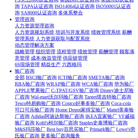
询
TAPA认证咨询
ISO14064认证咨询
ISO50001认证咨
询
SA8000认证咨询
多体系整合
管理咨询
人力资源管理咨询
人力资源规划系统
培训与开发系统
绩效管理系统
薪酬
管理系统
人力资源获取与配置系统
动态管理解决方案
战略管理
组织管理
流程管理
绩效管理
薪酬管理
顾客满
意管理
成本/效益管理
供应链管理
6S现场管理
精益生产
六西格玛
验厂咨询
全部
BSCI验厂咨询
ICTI验厂咨询
SMETA验厂咨询
RBA验厂咨询
WRAP验厂咨询
WCA验厂咨询
华为验厂
APPLE苹果验厂
C-TPAT/GSV验厂咨询
Disney迪士尼验
厂咨询
Wal-mart沃尔玛验厂咨询
Target塔吉特验厂咨询
Tesco特易购验厂咨询
Costco好事多验厂咨询
Coca-cola
可口可乐验厂咨询
Home Depot家得宝验厂
Mattel美泰验
厂咨询
Adidas阿迪达斯验厂咨询
IKEA宜家验厂
VF威福
验厂咨询
Kohl's柯尔验厂咨询
Staples史泰博验厂咨询
M&S玛莎验厂
Best buy百思买验厂
Primark验厂
Lowe's劳
氏验厂咨询
更多验厂咨询服务