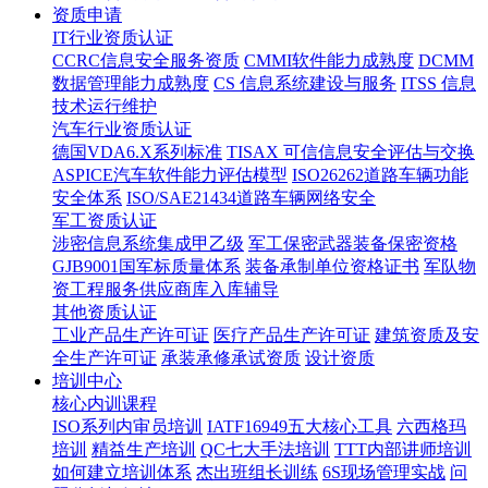
资质申请
IT行业资质认证
CCRC信息安全服务资质
CMMI软件能力成熟度
DCMM
数据管理能力成熟度
CS 信息系统建设与服务
ITSS 信息
技术运行维护
汽车行业资质认证
德国VDA6.X系列标准
TISAX 可信信息安全评估与交换
ASPICE汽车软件能力评估模型
ISO26262道路车辆功能
安全体系
ISO/SAE21434道路车辆网络安全
军工资质认证
涉密信息系统集成甲乙级
军工保密武器装备保密资格
GJB9001国军标质量体系
装备承制单位资格证书
军队物
资工程服务供应商库入库辅导
其他资质认证
工业产品生产许可证
医疗产品生产许可证
建筑资质及安
全生产许可证
承装承修承试资质
设计资质
培训中心
核心内训课程
ISO系列内审员培训
IATF16949五大核心工具
六西格玛
培训
精益生产培训
QC七大手法培训
TTT内部讲师培训
如何建立培训体系
杰出班组长训练
6S现场管理实战
问