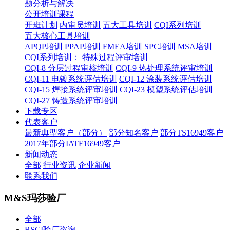
题分析与解决
公开培训课程
开班计划
内审员培训
五大工具培训
CQI系列培训
五大核心工具培训
APQP培训
PPAP培训
FMEA培训
SPC培训
MSA培训
CQI系列培训： 特殊过程评审培训
CQI-8 分层过程审核培训
CQI-9 热处理系统评审培训
CQI-11 电镀系统评估培训
CQI-12 涂装系统评估培训
CQI-15 焊接系统评审培训
CQI-23 模塑系统评估培训
CQI-27 铸造系统评审培训
下载专区
代表客户
最新典型客户（部分）
部分知名客户
部分TS16949客户
2017年部分IATF16949客户
新闻动态
全部
行业资讯
企业新闻
联系我们
M&S玛莎验厂
全部
BSCI验厂咨询