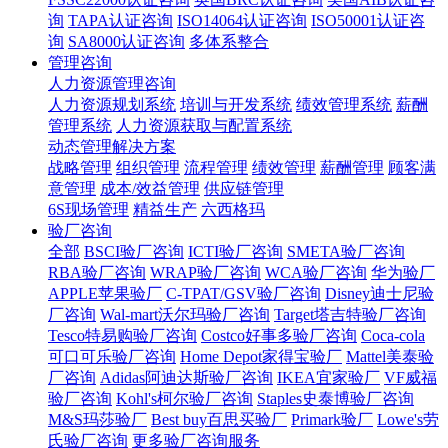
询
TAPA认证咨询
ISO14064认证咨询
ISO50001认证咨
询
SA8000认证咨询
多体系整合
管理咨询
人力资源管理咨询
人力资源规划系统
培训与开发系统
绩效管理系统
薪酬
管理系统
人力资源获取与配置系统
动态管理解决方案
战略管理
组织管理
流程管理
绩效管理
薪酬管理
顾客满
意管理
成本/效益管理
供应链管理
6S现场管理
精益生产
六西格玛
验厂咨询
全部
BSCI验厂咨询
ICTI验厂咨询
SMETA验厂咨询
RBA验厂咨询
WRAP验厂咨询
WCA验厂咨询
华为验厂
APPLE苹果验厂
C-TPAT/GSV验厂咨询
Disney迪士尼验
厂咨询
Wal-mart沃尔玛验厂咨询
Target塔吉特验厂咨询
Tesco特易购验厂咨询
Costco好事多验厂咨询
Coca-cola
可口可乐验厂咨询
Home Depot家得宝验厂
Mattel美泰验
厂咨询
Adidas阿迪达斯验厂咨询
IKEA宜家验厂
VF威福
验厂咨询
Kohl's柯尔验厂咨询
Staples史泰博验厂咨询
M&S玛莎验厂
Best buy百思买验厂
Primark验厂
Lowe's劳
氏验厂咨询
更多验厂咨询服务