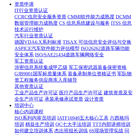
资质申请
IT行业资质认证
CCRC信息安全服务资质
CMMI软件能力成熟度
DCMM
数据管理能力成熟度
CS 信息系统建设与服务
ITSS 信息
技术运行维护
汽车行业资质认证
德国VDA6.X系列标准
TISAX 可信信息安全评估与交换
ASPICE汽车软件能力评估模型
ISO26262道路车辆功能
安全体系
ISO/SAE21434道路车辆网络安全
军工资质认证
涉密信息系统集成甲乙级
军工保密武器装备保密资格
GJB9001国军标质量体系
装备承制单位资格证书
军队物
资工程服务供应商库入库辅导
其他资质认证
工业产品生产许可证
医疗产品生产许可证
建筑资质及安
全生产许可证
承装承修承试资质
设计资质
培训中心
核心内训课程
ISO系列内审员培训
IATF16949五大核心工具
六西格玛
培训
精益生产培训
QC七大手法培训
TTT内部讲师培训
如何建立培训体系
杰出班组长训练
6S现场管理实战
问